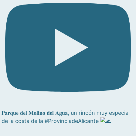
𝐏𝐚𝐫𝐪𝐮𝐞 𝐝𝐞𝐥 𝐌𝐨𝐥𝐢𝐧𝐨 𝐝𝐞𝐥 𝐀𝐠𝐮𝐚, un rincón muy especial
de la costa de la #ProvinciadeAlicante