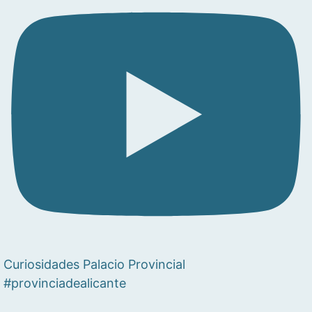
Curiosidades Palacio Provincial
#provinciadealicante