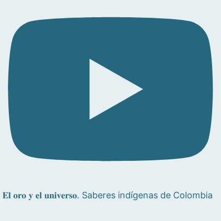
𝐄𝐥 𝐨𝐫𝐨 𝐲 𝐞𝐥 𝐮𝐧𝐢𝐯𝐞𝐫𝐬𝐨. Saberes indígenas de Colombia