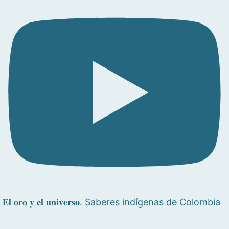
𝐄𝐥 𝐨𝐫𝐨 𝐲 𝐞𝐥 𝐮𝐧𝐢𝐯𝐞𝐫𝐬𝐨. Saberes indígenas de Colombia