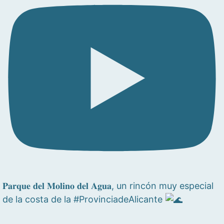
𝐏𝐚𝐫𝐪𝐮𝐞 𝐝𝐞𝐥 𝐌𝐨𝐥𝐢𝐧𝐨 𝐝𝐞𝐥 𝐀𝐠𝐮𝐚, un rincón muy especial
de la costa de la #ProvinciadeAlicante