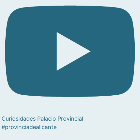
Curiosidades Palacio Provincial
#provinciadealicante