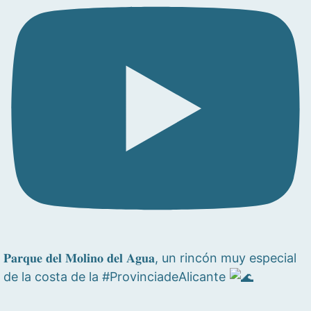
𝐏𝐚𝐫𝐪𝐮𝐞 𝐝𝐞𝐥 𝐌𝐨𝐥𝐢𝐧𝐨 𝐝𝐞𝐥 𝐀𝐠𝐮𝐚, un rincón muy especial
de la costa de la #ProvinciadeAlicante