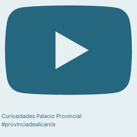
Curiosidades Palacio Provincial
#provinciadealicante