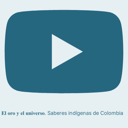
𝐄𝐥 𝐨𝐫𝐨 𝐲 𝐞𝐥 𝐮𝐧𝐢𝐯𝐞𝐫𝐬𝐨. Saberes indígenas de Colombia