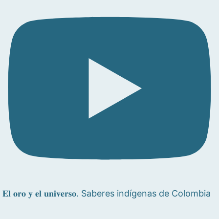
𝐄𝐥 𝐨𝐫𝐨 𝐲 𝐞𝐥 𝐮𝐧𝐢𝐯𝐞𝐫𝐬𝐨. Saberes indígenas de Colombia