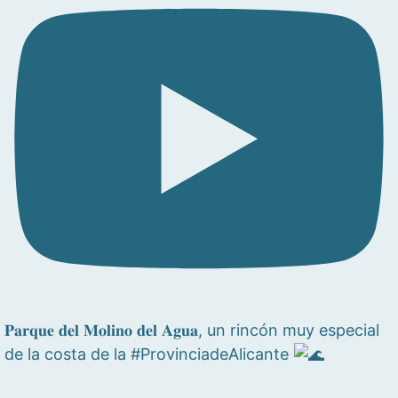
𝐏𝐚𝐫𝐪𝐮𝐞 𝐝𝐞𝐥 𝐌𝐨𝐥𝐢𝐧𝐨 𝐝𝐞𝐥 𝐀𝐠𝐮𝐚, un rincón muy especial
de la costa de la #ProvinciadeAlicante