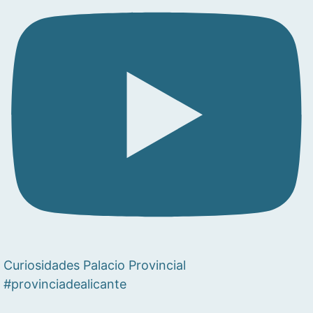
Curiosidades Palacio Provincial
#provinciadealicante