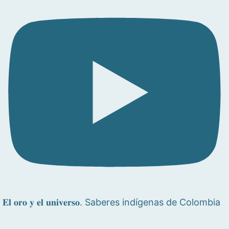
𝐄𝐥 𝐨𝐫𝐨 𝐲 𝐞𝐥 𝐮𝐧𝐢𝐯𝐞𝐫𝐬𝐨. Saberes indígenas de Colombia