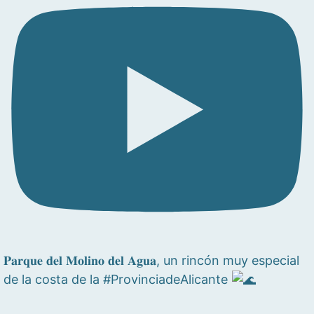
𝐏𝐚𝐫𝐪𝐮𝐞 𝐝𝐞𝐥 𝐌𝐨𝐥𝐢𝐧𝐨 𝐝𝐞𝐥 𝐀𝐠𝐮𝐚, un rincón muy especial
de la costa de la #ProvinciadeAlicante