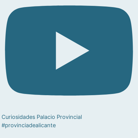
Curiosidades Palacio Provincial
#provinciadealicante