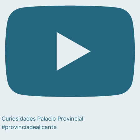
Curiosidades Palacio Provincial
#provinciadealicante