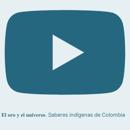
𝐄𝐥 𝐨𝐫𝐨 𝐲 𝐞𝐥 𝐮𝐧𝐢𝐯𝐞𝐫𝐬𝐨. Saberes indígenas de Colombia