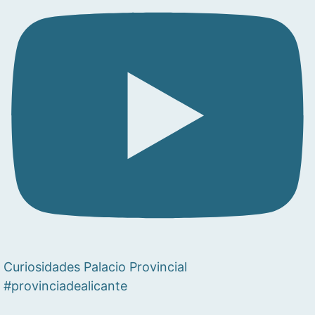
Curiosidades Palacio Provincial
#provinciadealicante