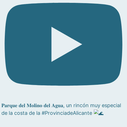
𝐏𝐚𝐫𝐪𝐮𝐞 𝐝𝐞𝐥 𝐌𝐨𝐥𝐢𝐧𝐨 𝐝𝐞𝐥 𝐀𝐠𝐮𝐚, un rincón muy especial
de la costa de la #ProvinciadeAlicante