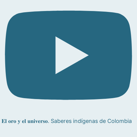
𝐄𝐥 𝐨𝐫𝐨 𝐲 𝐞𝐥 𝐮𝐧𝐢𝐯𝐞𝐫𝐬𝐨. Saberes indígenas de Colombia