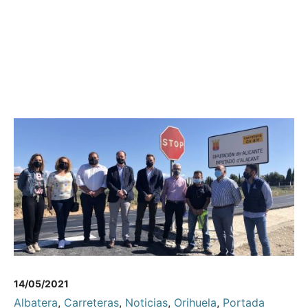
14/05/2021
Albatera
,
Carreteras
,
Noticias
,
Orihuela
,
Portada