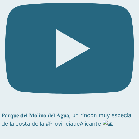
𝐏𝐚𝐫𝐪𝐮𝐞 𝐝𝐞𝐥 𝐌𝐨𝐥𝐢𝐧𝐨 𝐝𝐞𝐥 𝐀𝐠𝐮𝐚, un rincón muy especial
de la costa de la #ProvinciadeAlicante