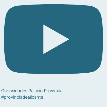
Curiosidades Palacio Provincial
#provinciadealicante