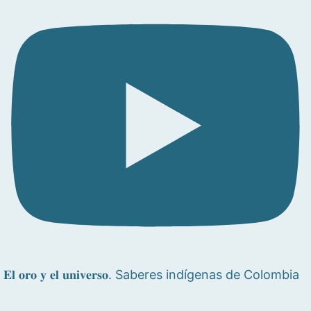
𝐄𝐥 𝐨𝐫𝐨 𝐲 𝐞𝐥 𝐮𝐧𝐢𝐯𝐞𝐫𝐬𝐨. Saberes indígenas de Colombia