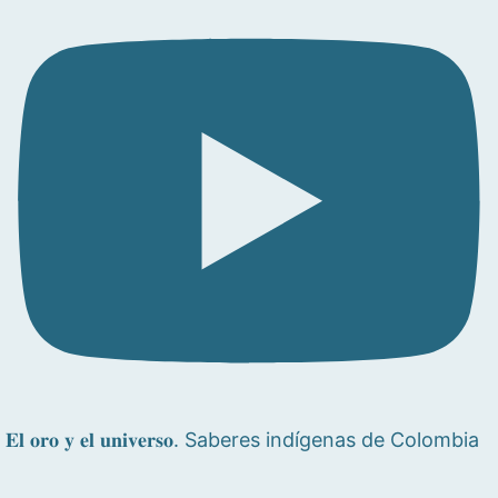
𝐄𝐥 𝐨𝐫𝐨 𝐲 𝐞𝐥 𝐮𝐧𝐢𝐯𝐞𝐫𝐬𝐨. Saberes indígenas de Colombia