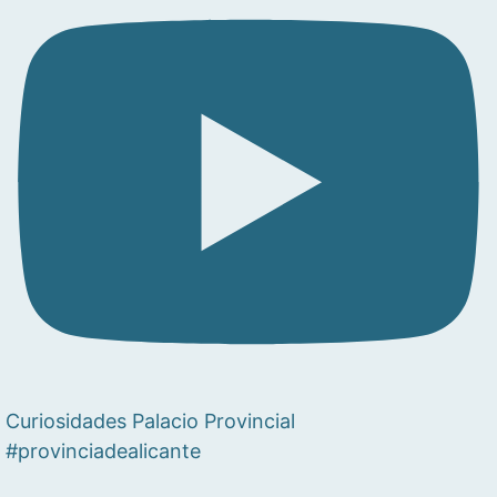
Curiosidades Palacio Provincial
#provinciadealicante