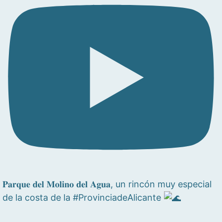
𝐏𝐚𝐫𝐪𝐮𝐞 𝐝𝐞𝐥 𝐌𝐨𝐥𝐢𝐧𝐨 𝐝𝐞𝐥 𝐀𝐠𝐮𝐚, un rincón muy especial
de la costa de la #ProvinciadeAlicante