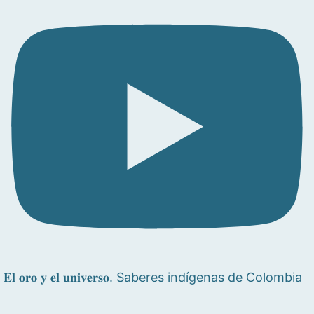
𝐄𝐥 𝐨𝐫𝐨 𝐲 𝐞𝐥 𝐮𝐧𝐢𝐯𝐞𝐫𝐬𝐨. Saberes indígenas de Colombia