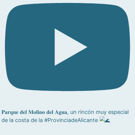
𝐏𝐚𝐫𝐪𝐮𝐞 𝐝𝐞𝐥 𝐌𝐨𝐥𝐢𝐧𝐨 𝐝𝐞𝐥 𝐀𝐠𝐮𝐚, un rincón muy especial
de la costa de la #ProvinciadeAlicante