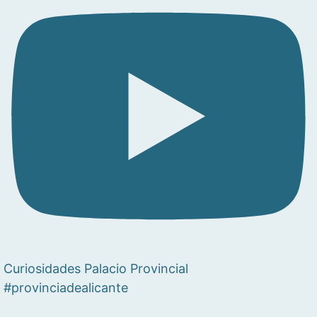
Curiosidades Palacio Provincial
#provinciadealicante