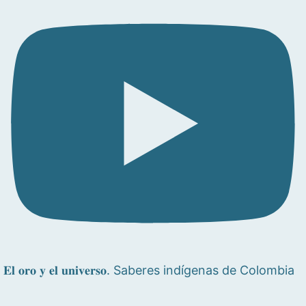
𝐄𝐥 𝐨𝐫𝐨 𝐲 𝐞𝐥 𝐮𝐧𝐢𝐯𝐞𝐫𝐬𝐨. Saberes indígenas de Colombia