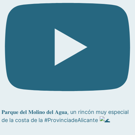
𝐏𝐚𝐫𝐪𝐮𝐞 𝐝𝐞𝐥 𝐌𝐨𝐥𝐢𝐧𝐨 𝐝𝐞𝐥 𝐀𝐠𝐮𝐚, un rincón muy especial
de la costa de la #ProvinciadeAlicante