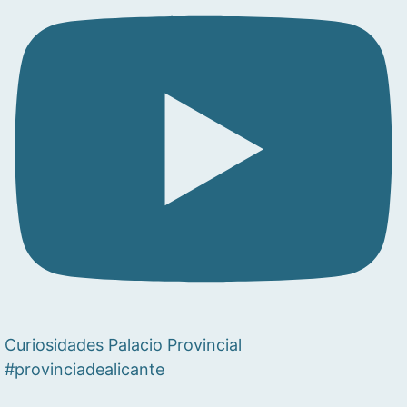
Curiosidades Palacio Provincial
#provinciadealicante