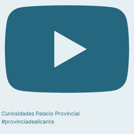
Curiosidades Palacio Provincial
#provinciadealicante