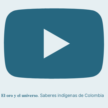
𝐄𝐥 𝐨𝐫𝐨 𝐲 𝐞𝐥 𝐮𝐧𝐢𝐯𝐞𝐫𝐬𝐨. Saberes indígenas de Colombia