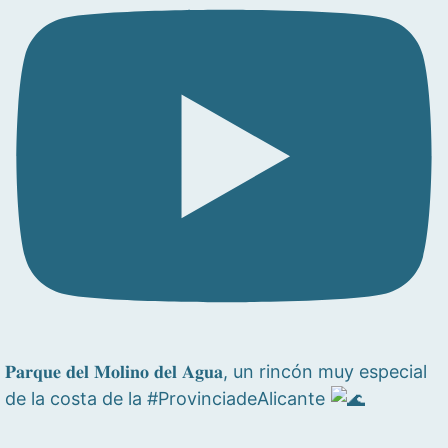
𝐏𝐚𝐫𝐪𝐮𝐞 𝐝𝐞𝐥 𝐌𝐨𝐥𝐢𝐧𝐨 𝐝𝐞𝐥 𝐀𝐠𝐮𝐚, un rincón muy especial
de la costa de la #ProvinciadeAlicante