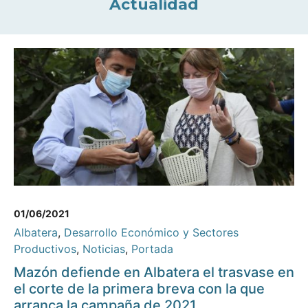
Actualidad
01/06/2021
Albatera
,
Desarrollo Económico y Sectores
Productivos
,
Noticias
,
Portada
Mazón defiende en Albatera el trasvase en
el corte de la primera breva con la que
arranca la campaña de 2021