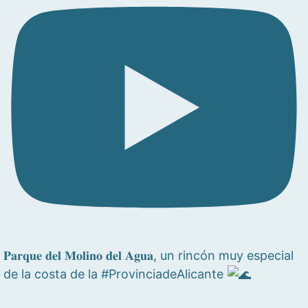
𝐏𝐚𝐫𝐪𝐮𝐞 𝐝𝐞𝐥 𝐌𝐨𝐥𝐢𝐧𝐨 𝐝𝐞𝐥 𝐀𝐠𝐮𝐚, un rincón muy especial
de la costa de la #ProvinciadeAlicante