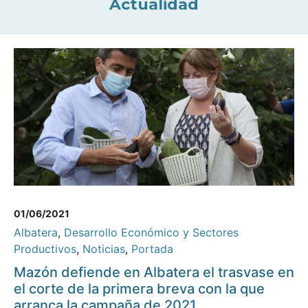
Actualidad
01/06/2021
Albatera
,
Desarrollo Económico y Sectores
Productivos
,
Noticias
,
Portada
Mazón defiende en Albatera el trasvase en
el corte de la primera breva con la que
arranca la campaña de 2021