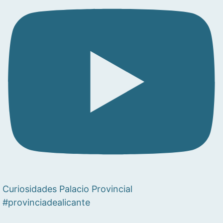
Curiosidades Palacio Provincial
#provinciadealicante