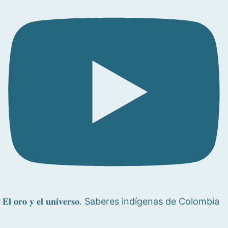
𝐄𝐥 𝐨𝐫𝐨 𝐲 𝐞𝐥 𝐮𝐧𝐢𝐯𝐞𝐫𝐬𝐨. Saberes indígenas de Colombia