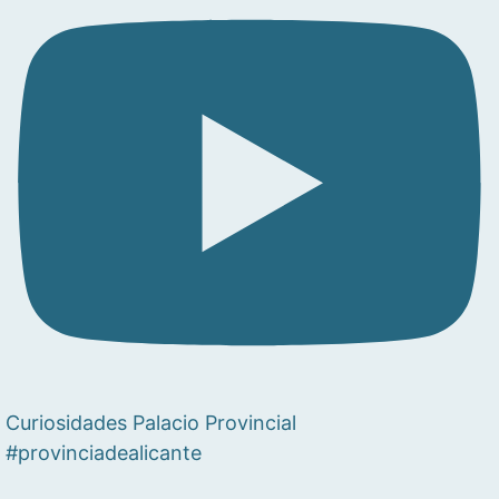
Curiosidades Palacio Provincial
#provinciadealicante