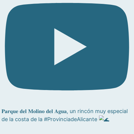
𝐏𝐚𝐫𝐪𝐮𝐞 𝐝𝐞𝐥 𝐌𝐨𝐥𝐢𝐧𝐨 𝐝𝐞𝐥 𝐀𝐠𝐮𝐚, un rincón muy especial
de la costa de la #ProvinciadeAlicante