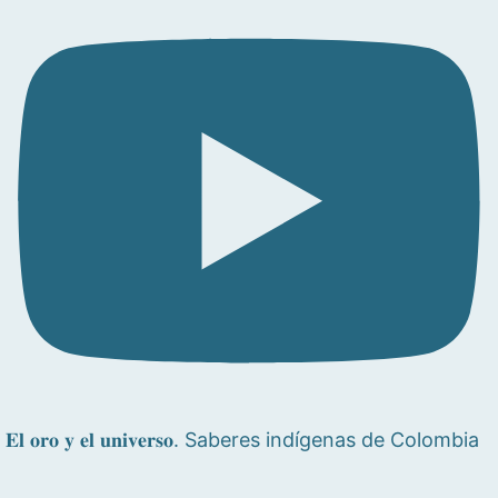
𝐄𝐥 𝐨𝐫𝐨 𝐲 𝐞𝐥 𝐮𝐧𝐢𝐯𝐞𝐫𝐬𝐨. Saberes indígenas de Colombia