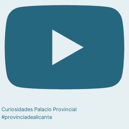
Curiosidades Palacio Provincial
#provinciadealicante