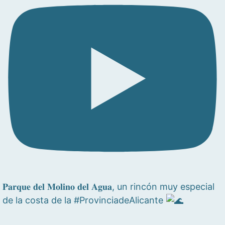
𝐏𝐚𝐫𝐪𝐮𝐞 𝐝𝐞𝐥 𝐌𝐨𝐥𝐢𝐧𝐨 𝐝𝐞𝐥 𝐀𝐠𝐮𝐚, un rincón muy especial
de la costa de la #ProvinciadeAlicante