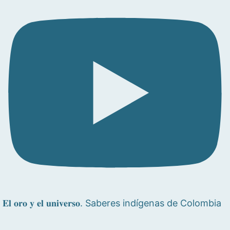
𝐄𝐥 𝐨𝐫𝐨 𝐲 𝐞𝐥 𝐮𝐧𝐢𝐯𝐞𝐫𝐬𝐨. Saberes indígenas de Colombia