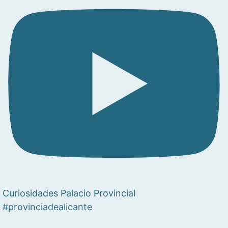
Curiosidades Palacio Provincial
#provinciadealicante