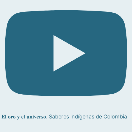
𝐄𝐥 𝐨𝐫𝐨 𝐲 𝐞𝐥 𝐮𝐧𝐢𝐯𝐞𝐫𝐬𝐨. Saberes indígenas de Colombia