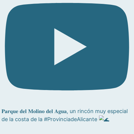
𝐏𝐚𝐫𝐪𝐮𝐞 𝐝𝐞𝐥 𝐌𝐨𝐥𝐢𝐧𝐨 𝐝𝐞𝐥 𝐀𝐠𝐮𝐚, un rincón muy especial
de la costa de la #ProvinciadeAlicante