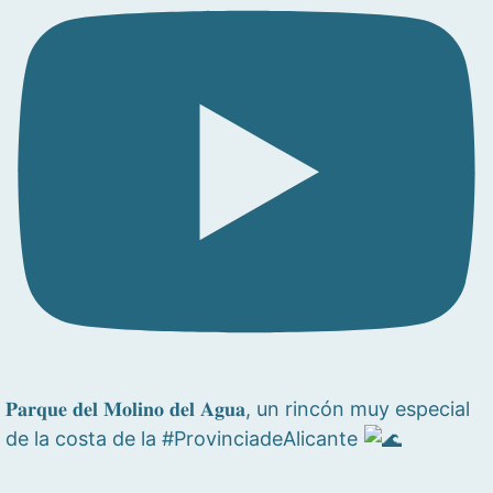
𝐏𝐚𝐫𝐪𝐮𝐞 𝐝𝐞𝐥 𝐌𝐨𝐥𝐢𝐧𝐨 𝐝𝐞𝐥 𝐀𝐠𝐮𝐚, un rincón muy especial
de la costa de la #ProvinciadeAlicante