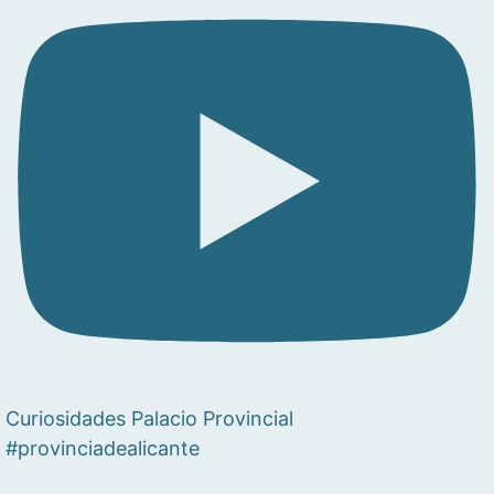
Curiosidades Palacio Provincial
#provinciadealicante