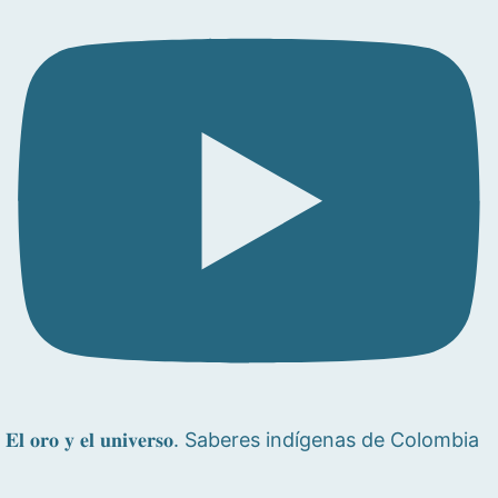
𝐄𝐥 𝐨𝐫𝐨 𝐲 𝐞𝐥 𝐮𝐧𝐢𝐯𝐞𝐫𝐬𝐨. Saberes indígenas de Colombia