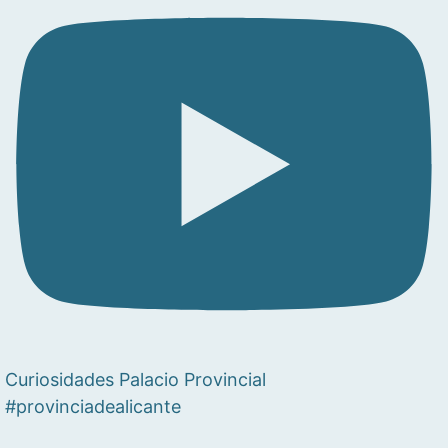
Curiosidades Palacio Provincial
#provinciadealicante