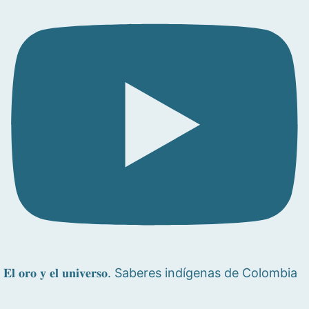
𝐄𝐥 𝐨𝐫𝐨 𝐲 𝐞𝐥 𝐮𝐧𝐢𝐯𝐞𝐫𝐬𝐨. Saberes indígenas de Colombia