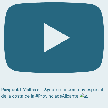
𝐏𝐚𝐫𝐪𝐮𝐞 𝐝𝐞𝐥 𝐌𝐨𝐥𝐢𝐧𝐨 𝐝𝐞𝐥 𝐀𝐠𝐮𝐚, un rincón muy especial
de la costa de la #ProvinciadeAlicante