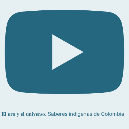
𝐄𝐥 𝐨𝐫𝐨 𝐲 𝐞𝐥 𝐮𝐧𝐢𝐯𝐞𝐫𝐬𝐨. Saberes indígenas de Colombia