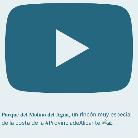
𝐏𝐚𝐫𝐪𝐮𝐞 𝐝𝐞𝐥 𝐌𝐨𝐥𝐢𝐧𝐨 𝐝𝐞𝐥 𝐀𝐠𝐮𝐚, un rincón muy especial
de la costa de la #ProvinciadeAlicante