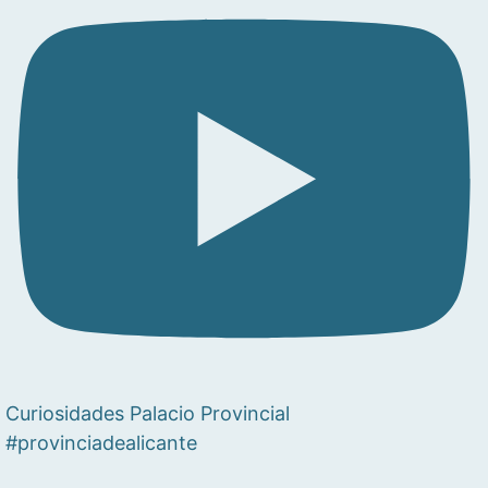
Curiosidades Palacio Provincial
#provinciadealicante