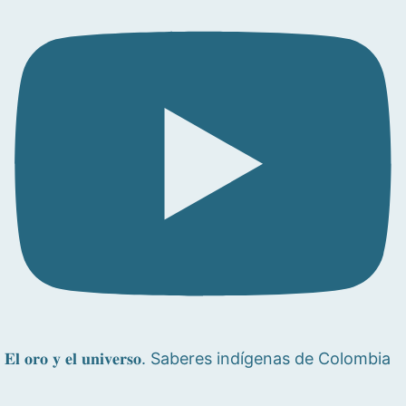
𝐄𝐥 𝐨𝐫𝐨 𝐲 𝐞𝐥 𝐮𝐧𝐢𝐯𝐞𝐫𝐬𝐨. Saberes indígenas de Colombia