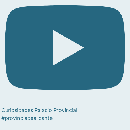
Curiosidades Palacio Provincial
#provinciadealicante