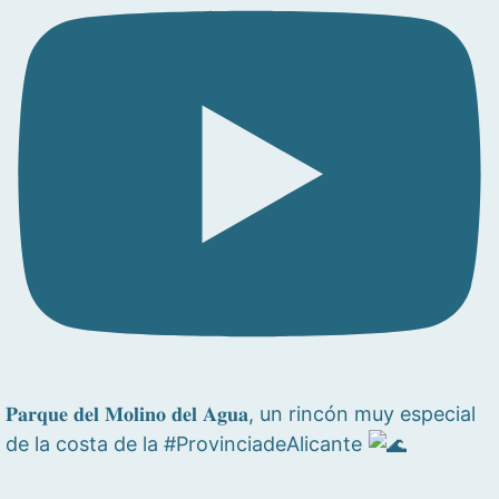
𝐏𝐚𝐫𝐪𝐮𝐞 𝐝𝐞𝐥 𝐌𝐨𝐥𝐢𝐧𝐨 𝐝𝐞𝐥 𝐀𝐠𝐮𝐚, un rincón muy especial
de la costa de la #ProvinciadeAlicante