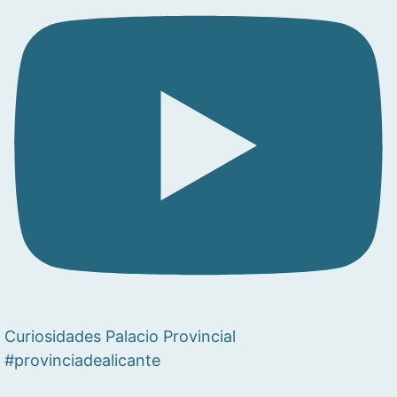
Curiosidades Palacio Provincial
#provinciadealicante