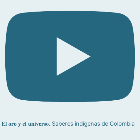
𝐄𝐥 𝐨𝐫𝐨 𝐲 𝐞𝐥 𝐮𝐧𝐢𝐯𝐞𝐫𝐬𝐨. Saberes indígenas de Colombia