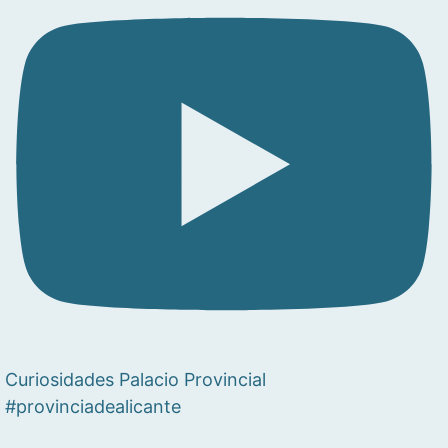
Curiosidades Palacio Provincial
#provinciadealicante