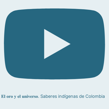
𝐄𝐥 𝐨𝐫𝐨 𝐲 𝐞𝐥 𝐮𝐧𝐢𝐯𝐞𝐫𝐬𝐨. Saberes indígenas de Colombia