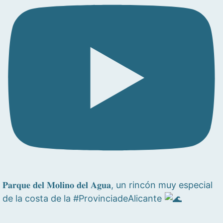
𝐏𝐚𝐫𝐪𝐮𝐞 𝐝𝐞𝐥 𝐌𝐨𝐥𝐢𝐧𝐨 𝐝𝐞𝐥 𝐀𝐠𝐮𝐚, un rincón muy especial
de la costa de la #ProvinciadeAlicante