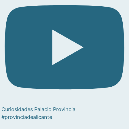
Curiosidades Palacio Provincial
#provinciadealicante