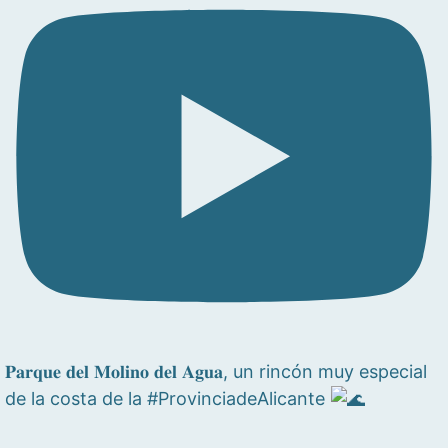
𝐏𝐚𝐫𝐪𝐮𝐞 𝐝𝐞𝐥 𝐌𝐨𝐥𝐢𝐧𝐨 𝐝𝐞𝐥 𝐀𝐠𝐮𝐚, un rincón muy especial
de la costa de la #ProvinciadeAlicante