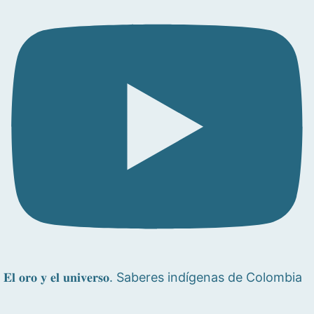
𝐄𝐥 𝐨𝐫𝐨 𝐲 𝐞𝐥 𝐮𝐧𝐢𝐯𝐞𝐫𝐬𝐨. Saberes indígenas de Colombia