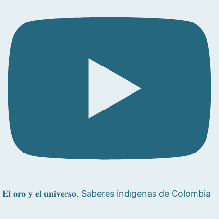
𝐄𝐥 𝐨𝐫𝐨 𝐲 𝐞𝐥 𝐮𝐧𝐢𝐯𝐞𝐫𝐬𝐨. Saberes indígenas de Colombia