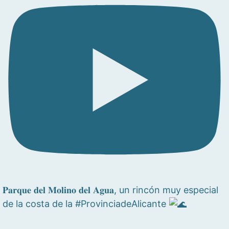
𝐏𝐚𝐫𝐪𝐮𝐞 𝐝𝐞𝐥 𝐌𝐨𝐥𝐢𝐧𝐨 𝐝𝐞𝐥 𝐀𝐠𝐮𝐚, un rincón muy especial
de la costa de la #ProvinciadeAlicante