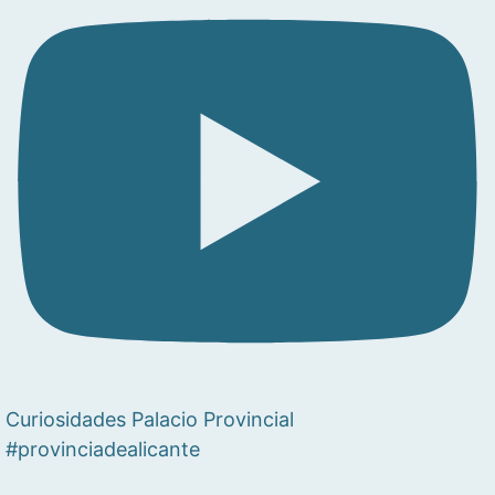
Curiosidades Palacio Provincial
#provinciadealicante