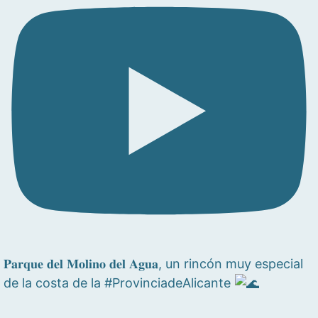
𝐏𝐚𝐫𝐪𝐮𝐞 𝐝𝐞𝐥 𝐌𝐨𝐥𝐢𝐧𝐨 𝐝𝐞𝐥 𝐀𝐠𝐮𝐚, un rincón muy especial
de la costa de la #ProvinciadeAlicante