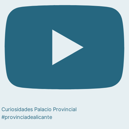
Curiosidades Palacio Provincial
#provinciadealicante