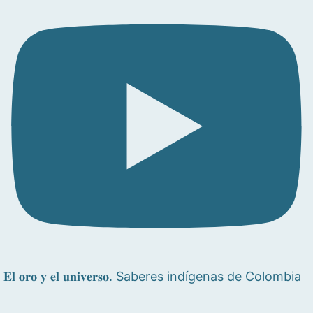
𝐄𝐥 𝐨𝐫𝐨 𝐲 𝐞𝐥 𝐮𝐧𝐢𝐯𝐞𝐫𝐬𝐨. Saberes indígenas de Colombia