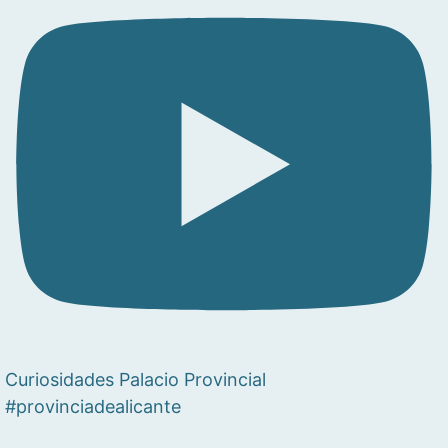
Curiosidades Palacio Provincial
#provinciadealicante