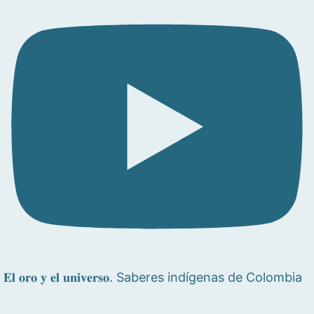
𝐄𝐥 𝐨𝐫𝐨 𝐲 𝐞𝐥 𝐮𝐧𝐢𝐯𝐞𝐫𝐬𝐨. Saberes indígenas de Colombia