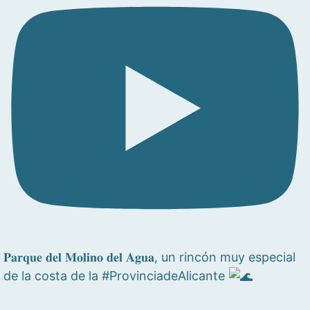
𝐏𝐚𝐫𝐪𝐮𝐞 𝐝𝐞𝐥 𝐌𝐨𝐥𝐢𝐧𝐨 𝐝𝐞𝐥 𝐀𝐠𝐮𝐚, un rincón muy especial
de la costa de la #ProvinciadeAlicante