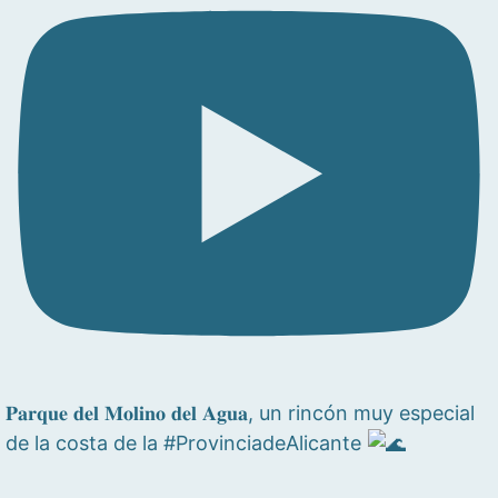
𝐏𝐚𝐫𝐪𝐮𝐞 𝐝𝐞𝐥 𝐌𝐨𝐥𝐢𝐧𝐨 𝐝𝐞𝐥 𝐀𝐠𝐮𝐚, un rincón muy especial
de la costa de la #ProvinciadeAlicante