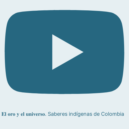
𝐄𝐥 𝐨𝐫𝐨 𝐲 𝐞𝐥 𝐮𝐧𝐢𝐯𝐞𝐫𝐬𝐨. Saberes indígenas de Colombia