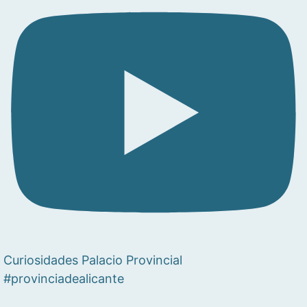
Curiosidades Palacio Provincial
#provinciadealicante