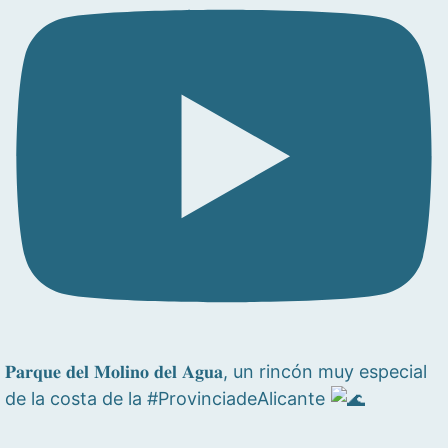
𝐏𝐚𝐫𝐪𝐮𝐞 𝐝𝐞𝐥 𝐌𝐨𝐥𝐢𝐧𝐨 𝐝𝐞𝐥 𝐀𝐠𝐮𝐚, un rincón muy especial
de la costa de la #ProvinciadeAlicante