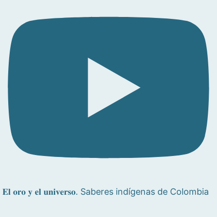
𝐄𝐥 𝐨𝐫𝐨 𝐲 𝐞𝐥 𝐮𝐧𝐢𝐯𝐞𝐫𝐬𝐨. Saberes indígenas de Colombia