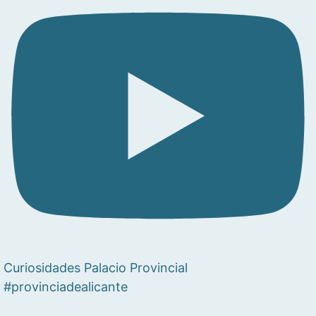
Curiosidades Palacio Provincial
#provinciadealicante