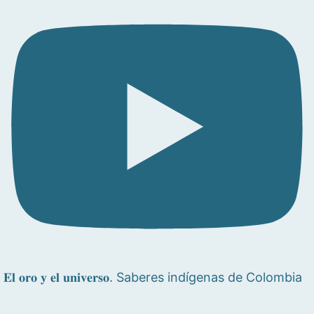
𝐄𝐥 𝐨𝐫𝐨 𝐲 𝐞𝐥 𝐮𝐧𝐢𝐯𝐞𝐫𝐬𝐨. Saberes indígenas de Colombia