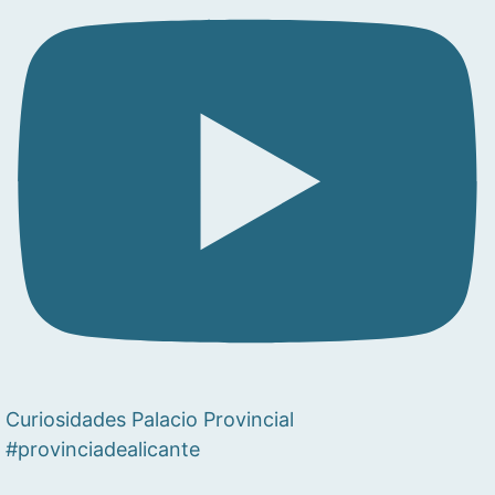
Curiosidades Palacio Provincial
#provinciadealicante