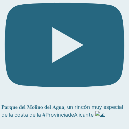
𝐏𝐚𝐫𝐪𝐮𝐞 𝐝𝐞𝐥 𝐌𝐨𝐥𝐢𝐧𝐨 𝐝𝐞𝐥 𝐀𝐠𝐮𝐚, un rincón muy especial
de la costa de la #ProvinciadeAlicante