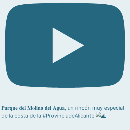
𝐏𝐚𝐫𝐪𝐮𝐞 𝐝𝐞𝐥 𝐌𝐨𝐥𝐢𝐧𝐨 𝐝𝐞𝐥 𝐀𝐠𝐮𝐚, un rincón muy especial
de la costa de la #ProvinciadeAlicante