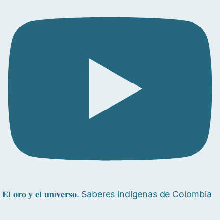
𝐄𝐥 𝐨𝐫𝐨 𝐲 𝐞𝐥 𝐮𝐧𝐢𝐯𝐞𝐫𝐬𝐨. Saberes indígenas de Colombia