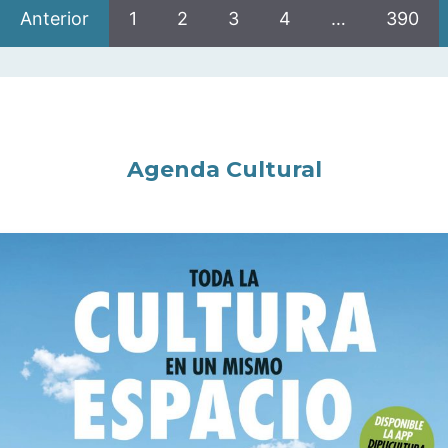
Anterior
1
2
3
4
…
390
Agenda Cultural