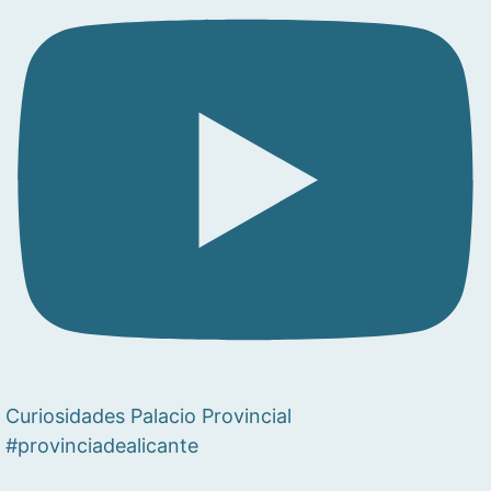
Curiosidades Palacio Provincial
#provinciadealicante