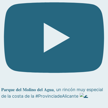
𝐏𝐚𝐫𝐪𝐮𝐞 𝐝𝐞𝐥 𝐌𝐨𝐥𝐢𝐧𝐨 𝐝𝐞𝐥 𝐀𝐠𝐮𝐚, un rincón muy especial
de la costa de la #ProvinciadeAlicante