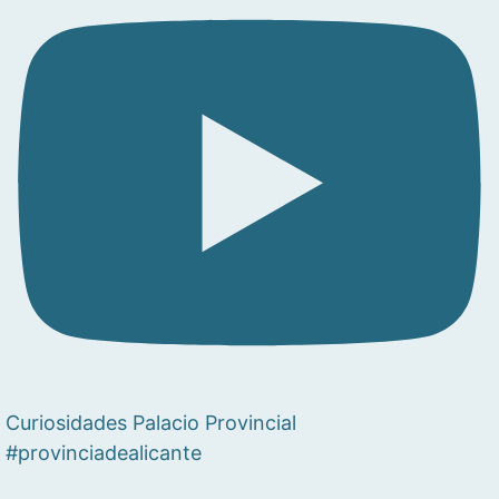
Curiosidades Palacio Provincial
#provinciadealicante