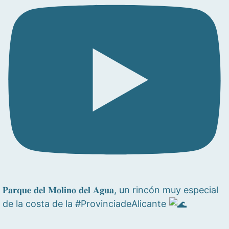
𝐏𝐚𝐫𝐪𝐮𝐞 𝐝𝐞𝐥 𝐌𝐨𝐥𝐢𝐧𝐨 𝐝𝐞𝐥 𝐀𝐠𝐮𝐚, un rincón muy especial
de la costa de la #ProvinciadeAlicante