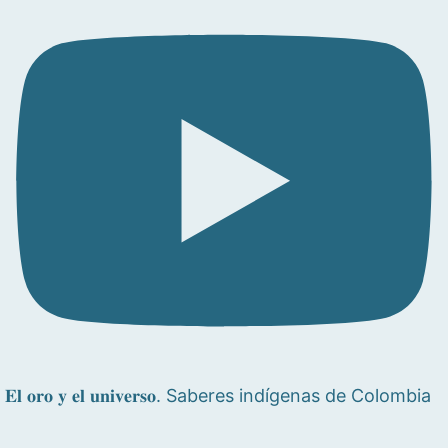
𝐄𝐥 𝐨𝐫𝐨 𝐲 𝐞𝐥 𝐮𝐧𝐢𝐯𝐞𝐫𝐬𝐨. Saberes indígenas de Colombia