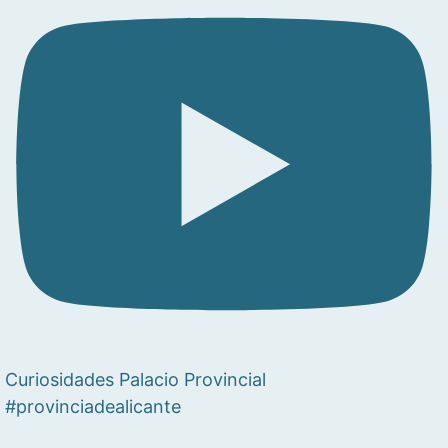
Curiosidades Palacio Provincial
#provinciadealicante