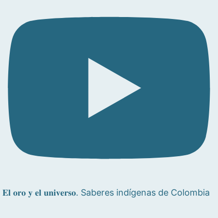
𝐄𝐥 𝐨𝐫𝐨 𝐲 𝐞𝐥 𝐮𝐧𝐢𝐯𝐞𝐫𝐬𝐨. Saberes indígenas de Colombia