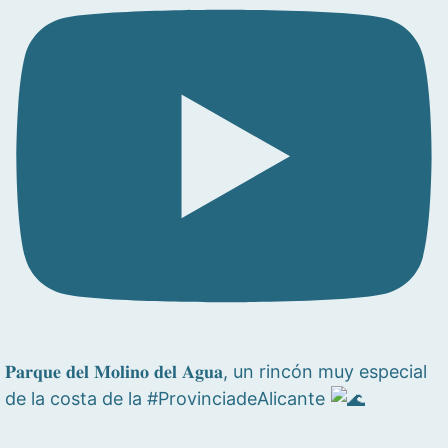
𝐏𝐚𝐫𝐪𝐮𝐞 𝐝𝐞𝐥 𝐌𝐨𝐥𝐢𝐧𝐨 𝐝𝐞𝐥 𝐀𝐠𝐮𝐚, un rincón muy especial
de la costa de la #ProvinciadeAlicante