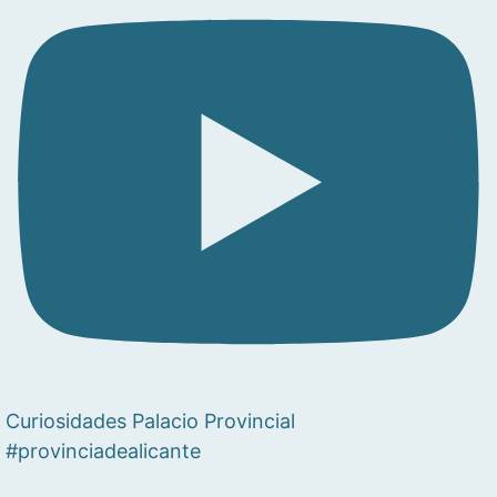
Curiosidades Palacio Provincial
#provinciadealicante