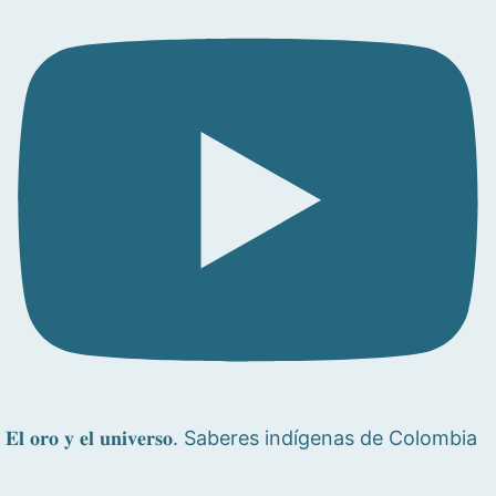
𝐄𝐥 𝐨𝐫𝐨 𝐲 𝐞𝐥 𝐮𝐧𝐢𝐯𝐞𝐫𝐬𝐨. Saberes indígenas de Colombia