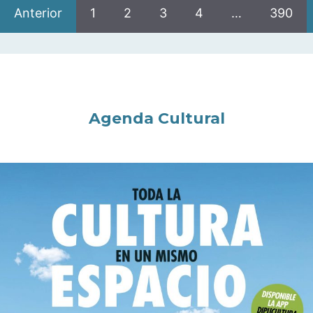
Anterior
1
2
3
4
…
390
Agenda Cultural