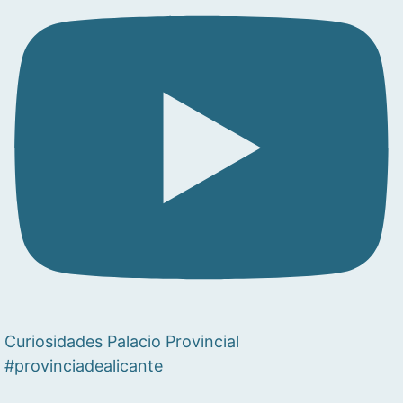
Curiosidades Palacio Provincial
#provinciadealicante