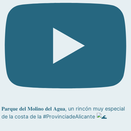
𝐏𝐚𝐫𝐪𝐮𝐞 𝐝𝐞𝐥 𝐌𝐨𝐥𝐢𝐧𝐨 𝐝𝐞𝐥 𝐀𝐠𝐮𝐚, un rincón muy especial
de la costa de la #ProvinciadeAlicante