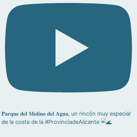
𝐏𝐚𝐫𝐪𝐮𝐞 𝐝𝐞𝐥 𝐌𝐨𝐥𝐢𝐧𝐨 𝐝𝐞𝐥 𝐀𝐠𝐮𝐚, un rincón muy especial
de la costa de la #ProvinciadeAlicante