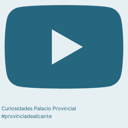
Curiosidades Palacio Provincial
#provinciadealicante