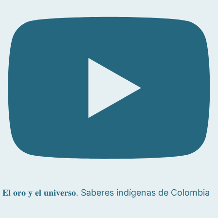
𝐄𝐥 𝐨𝐫𝐨 𝐲 𝐞𝐥 𝐮𝐧𝐢𝐯𝐞𝐫𝐬𝐨. Saberes indígenas de Colombia