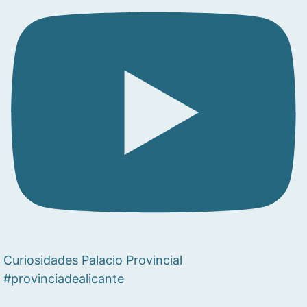
Curiosidades Palacio Provincial
#provinciadealicante