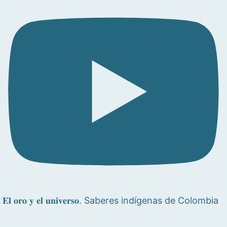
𝐄𝐥 𝐨𝐫𝐨 𝐲 𝐞𝐥 𝐮𝐧𝐢𝐯𝐞𝐫𝐬𝐨. Saberes indígenas de Colombia