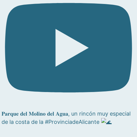
𝐏𝐚𝐫𝐪𝐮𝐞 𝐝𝐞𝐥 𝐌𝐨𝐥𝐢𝐧𝐨 𝐝𝐞𝐥 𝐀𝐠𝐮𝐚, un rincón muy especial
de la costa de la #ProvinciadeAlicante