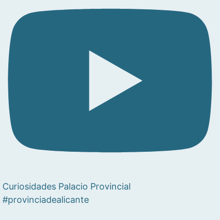
Curiosidades Palacio Provincial
#provinciadealicante