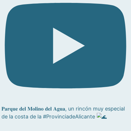
𝐏𝐚𝐫𝐪𝐮𝐞 𝐝𝐞𝐥 𝐌𝐨𝐥𝐢𝐧𝐨 𝐝𝐞𝐥 𝐀𝐠𝐮𝐚, un rincón muy especial
de la costa de la #ProvinciadeAlicante