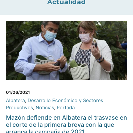
Actualidad
01/06/2021
Albatera
,
Desarrollo Económico y Sectores
Productivos
,
Noticias
,
Portada
Mazón defiende en Albatera el trasvase en
el corte de la primera breva con la que
arranca la campaña de 2021