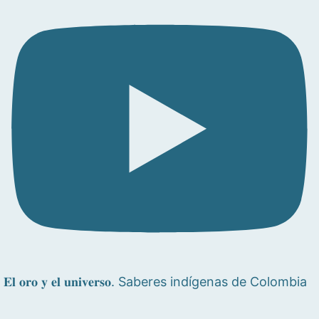
𝐄𝐥 𝐨𝐫𝐨 𝐲 𝐞𝐥 𝐮𝐧𝐢𝐯𝐞𝐫𝐬𝐨. Saberes indígenas de Colombia