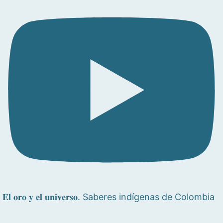
𝐄𝐥 𝐨𝐫𝐨 𝐲 𝐞𝐥 𝐮𝐧𝐢𝐯𝐞𝐫𝐬𝐨. Saberes indígenas de Colombia