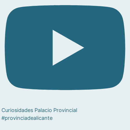
Curiosidades Palacio Provincial
#provinciadealicante