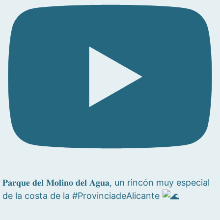
𝐏𝐚𝐫𝐪𝐮𝐞 𝐝𝐞𝐥 𝐌𝐨𝐥𝐢𝐧𝐨 𝐝𝐞𝐥 𝐀𝐠𝐮𝐚, un rincón muy especial
de la costa de la #ProvinciadeAlicante