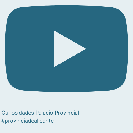
Curiosidades Palacio Provincial
#provinciadealicante