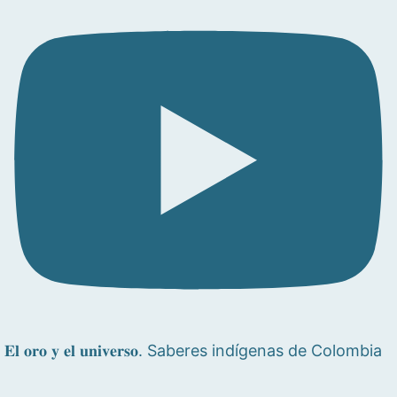
𝐄𝐥 𝐨𝐫𝐨 𝐲 𝐞𝐥 𝐮𝐧𝐢𝐯𝐞𝐫𝐬𝐨. Saberes indígenas de Colombia