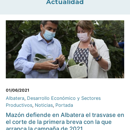
Actualidad
01/06/2021
Albatera
,
Desarrollo Económico y Sectores
Productivos
,
Noticias
,
Portada
Mazón defiende en Albatera el trasvase en
el corte de la primera breva con la que
arranca la campaña de 2021