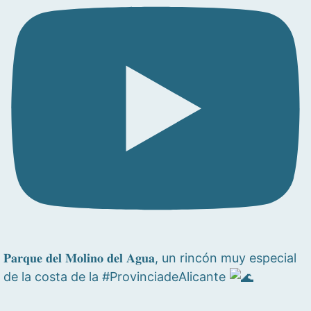
𝐏𝐚𝐫𝐪𝐮𝐞 𝐝𝐞𝐥 𝐌𝐨𝐥𝐢𝐧𝐨 𝐝𝐞𝐥 𝐀𝐠𝐮𝐚, un rincón muy especial
de la costa de la #ProvinciadeAlicante