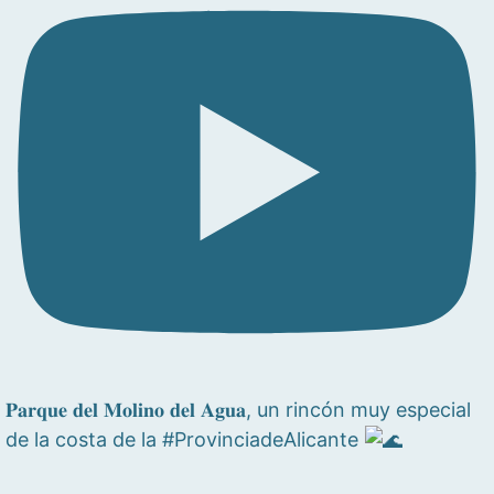
𝐏𝐚𝐫𝐪𝐮𝐞 𝐝𝐞𝐥 𝐌𝐨𝐥𝐢𝐧𝐨 𝐝𝐞𝐥 𝐀𝐠𝐮𝐚, un rincón muy especial
de la costa de la #ProvinciadeAlicante