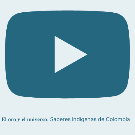
𝐄𝐥 𝐨𝐫𝐨 𝐲 𝐞𝐥 𝐮𝐧𝐢𝐯𝐞𝐫𝐬𝐨. Saberes indígenas de Colombia