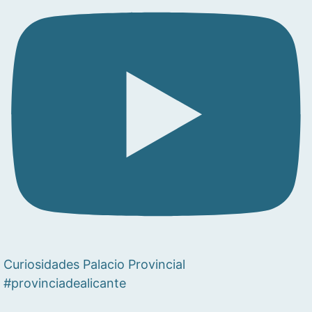
Curiosidades Palacio Provincial
#provinciadealicante