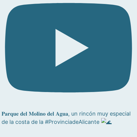
𝐏𝐚𝐫𝐪𝐮𝐞 𝐝𝐞𝐥 𝐌𝐨𝐥𝐢𝐧𝐨 𝐝𝐞𝐥 𝐀𝐠𝐮𝐚, un rincón muy especial
de la costa de la #ProvinciadeAlicante