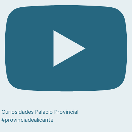
Curiosidades Palacio Provincial
#provinciadealicante