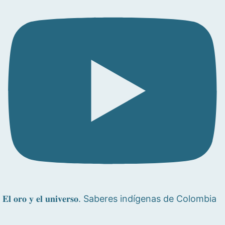
𝐄𝐥 𝐨𝐫𝐨 𝐲 𝐞𝐥 𝐮𝐧𝐢𝐯𝐞𝐫𝐬𝐨. Saberes indígenas de Colombia