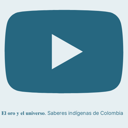
𝐄𝐥 𝐨𝐫𝐨 𝐲 𝐞𝐥 𝐮𝐧𝐢𝐯𝐞𝐫𝐬𝐨. Saberes indígenas de Colombia