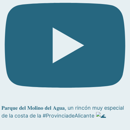
𝐏𝐚𝐫𝐪𝐮𝐞 𝐝𝐞𝐥 𝐌𝐨𝐥𝐢𝐧𝐨 𝐝𝐞𝐥 𝐀𝐠𝐮𝐚, un rincón muy especial
de la costa de la #ProvinciadeAlicante