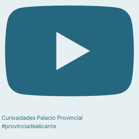
Curiosidades Palacio Provincial
#provinciadealicante