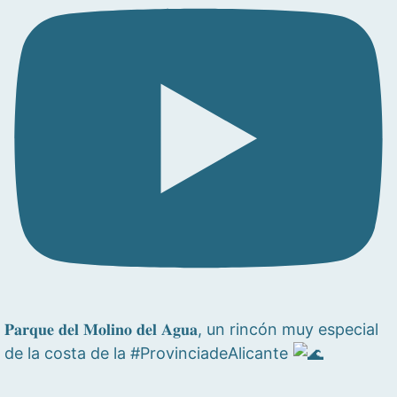
𝐏𝐚𝐫𝐪𝐮𝐞 𝐝𝐞𝐥 𝐌𝐨𝐥𝐢𝐧𝐨 𝐝𝐞𝐥 𝐀𝐠𝐮𝐚, un rincón muy especial
de la costa de la #ProvinciadeAlicante