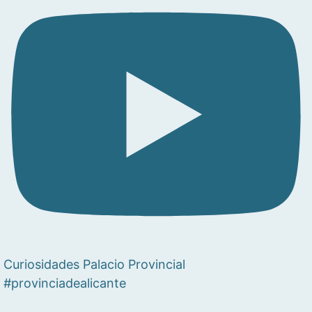
Curiosidades Palacio Provincial
#provinciadealicante