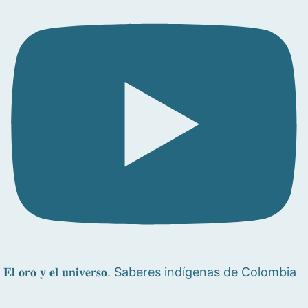
𝐄𝐥 𝐨𝐫𝐨 𝐲 𝐞𝐥 𝐮𝐧𝐢𝐯𝐞𝐫𝐬𝐨. Saberes indígenas de Colombia