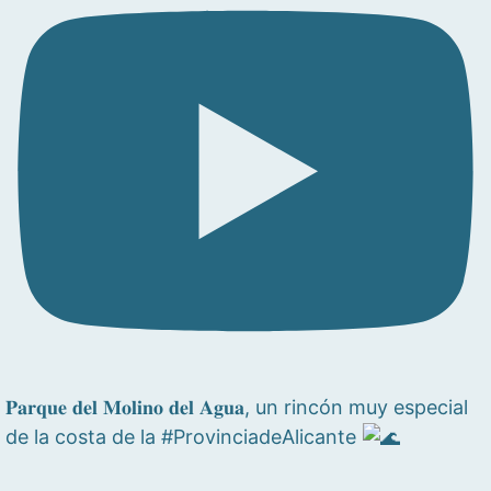
𝐏𝐚𝐫𝐪𝐮𝐞 𝐝𝐞𝐥 𝐌𝐨𝐥𝐢𝐧𝐨 𝐝𝐞𝐥 𝐀𝐠𝐮𝐚, un rincón muy especial
de la costa de la #ProvinciadeAlicante