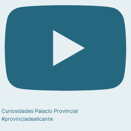
Curiosidades Palacio Provincial
#provinciadealicante