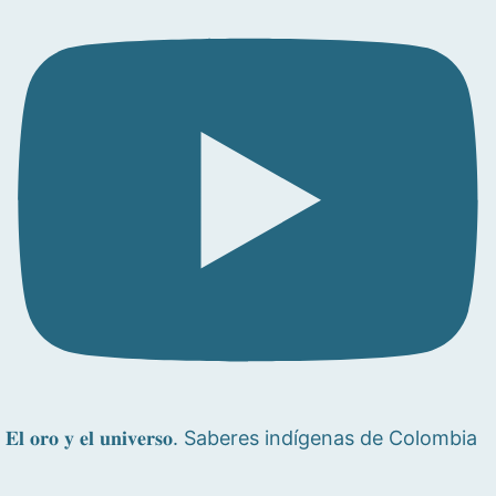
𝐄𝐥 𝐨𝐫𝐨 𝐲 𝐞𝐥 𝐮𝐧𝐢𝐯𝐞𝐫𝐬𝐨. Saberes indígenas de Colombia