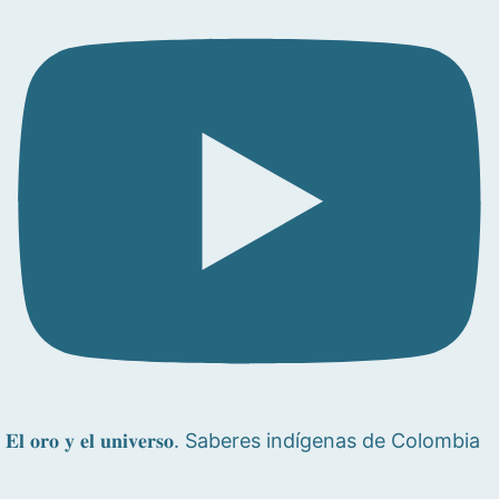
𝐄𝐥 𝐨𝐫𝐨 𝐲 𝐞𝐥 𝐮𝐧𝐢𝐯𝐞𝐫𝐬𝐨. Saberes indígenas de Colombia