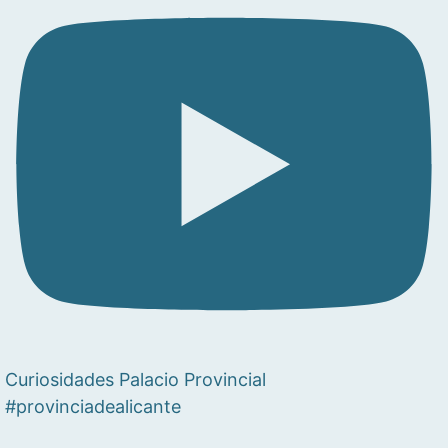
Curiosidades Palacio Provincial
#provinciadealicante