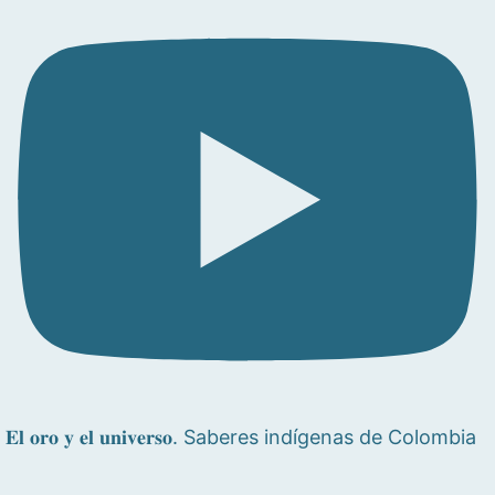
𝐄𝐥 𝐨𝐫𝐨 𝐲 𝐞𝐥 𝐮𝐧𝐢𝐯𝐞𝐫𝐬𝐨. Saberes indígenas de Colombia