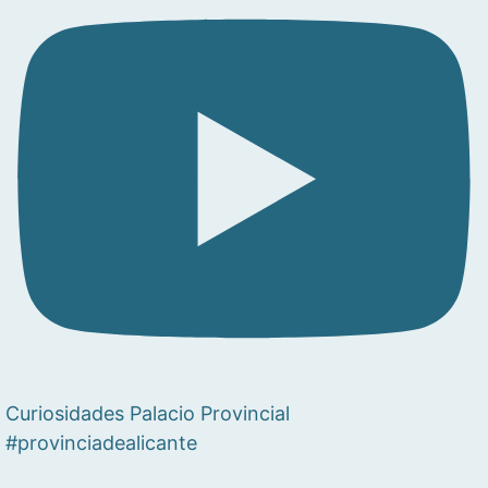
Curiosidades Palacio Provincial
#provinciadealicante