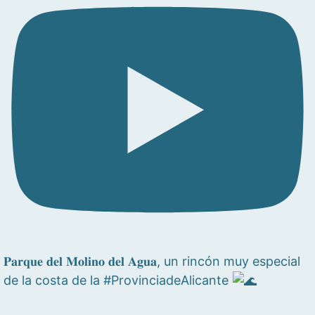
𝐏𝐚𝐫𝐪𝐮𝐞 𝐝𝐞𝐥 𝐌𝐨𝐥𝐢𝐧𝐨 𝐝𝐞𝐥 𝐀𝐠𝐮𝐚, un rincón muy especial
de la costa de la #ProvinciadeAlicante