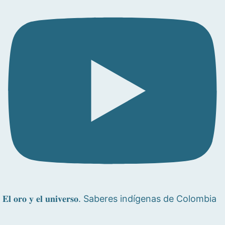
𝐄𝐥 𝐨𝐫𝐨 𝐲 𝐞𝐥 𝐮𝐧𝐢𝐯𝐞𝐫𝐬𝐨. Saberes indígenas de Colombia