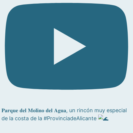
𝐏𝐚𝐫𝐪𝐮𝐞 𝐝𝐞𝐥 𝐌𝐨𝐥𝐢𝐧𝐨 𝐝𝐞𝐥 𝐀𝐠𝐮𝐚, un rincón muy especial
de la costa de la #ProvinciadeAlicante