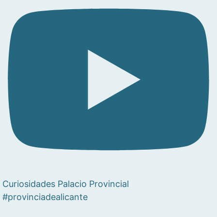
Curiosidades Palacio Provincial
#provinciadealicante