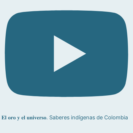
𝐄𝐥 𝐨𝐫𝐨 𝐲 𝐞𝐥 𝐮𝐧𝐢𝐯𝐞𝐫𝐬𝐨. Saberes indígenas de Colombia