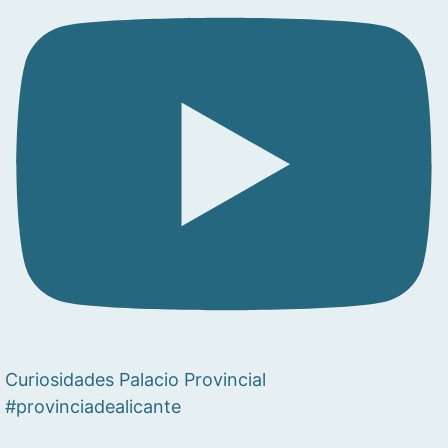
Curiosidades Palacio Provincial
#provinciadealicante