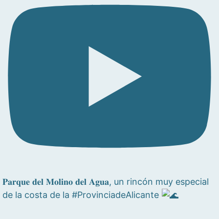
𝐏𝐚𝐫𝐪𝐮𝐞 𝐝𝐞𝐥 𝐌𝐨𝐥𝐢𝐧𝐨 𝐝𝐞𝐥 𝐀𝐠𝐮𝐚, un rincón muy especial
de la costa de la #ProvinciadeAlicante