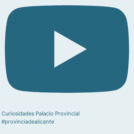
Curiosidades Palacio Provincial
#provinciadealicante