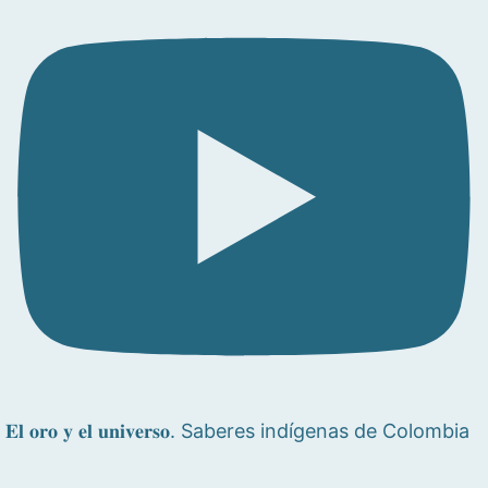
𝐄𝐥 𝐨𝐫𝐨 𝐲 𝐞𝐥 𝐮𝐧𝐢𝐯𝐞𝐫𝐬𝐨. Saberes indígenas de Colombia