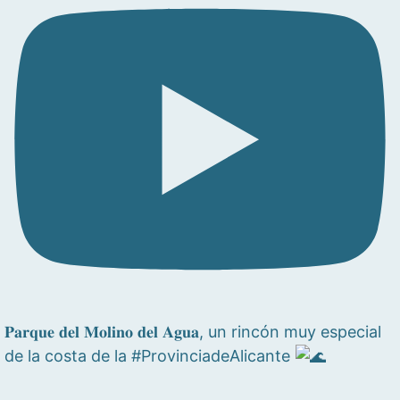
𝐏𝐚𝐫𝐪𝐮𝐞 𝐝𝐞𝐥 𝐌𝐨𝐥𝐢𝐧𝐨 𝐝𝐞𝐥 𝐀𝐠𝐮𝐚, un rincón muy especial
de la costa de la #ProvinciadeAlicante