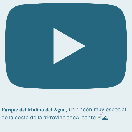
𝐏𝐚𝐫𝐪𝐮𝐞 𝐝𝐞𝐥 𝐌𝐨𝐥𝐢𝐧𝐨 𝐝𝐞𝐥 𝐀𝐠𝐮𝐚, un rincón muy especial
de la costa de la #ProvinciadeAlicante