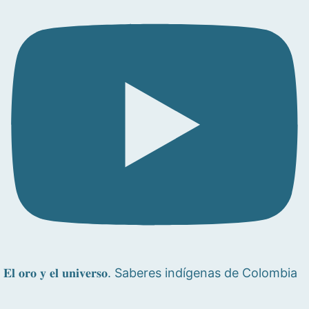
𝐄𝐥 𝐨𝐫𝐨 𝐲 𝐞𝐥 𝐮𝐧𝐢𝐯𝐞𝐫𝐬𝐨. Saberes indígenas de Colombia