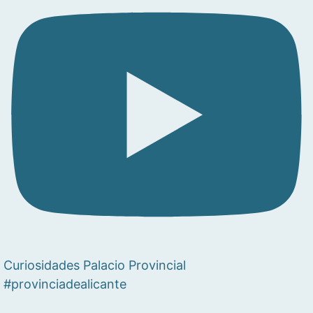
Curiosidades Palacio Provincial
#provinciadealicante